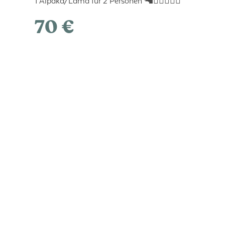
1 Alpaka/Lama für 2 Personen 🦙🚶‍♀️🚶🏻‍♂️
70 €