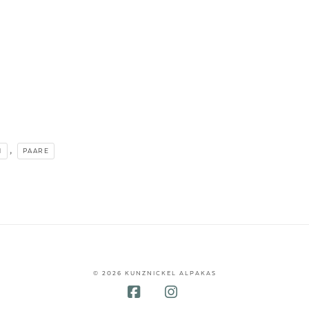
,
N
PAARE
© 2026 KUNZNICKEL ALPAKAS
Facebook
Instagram