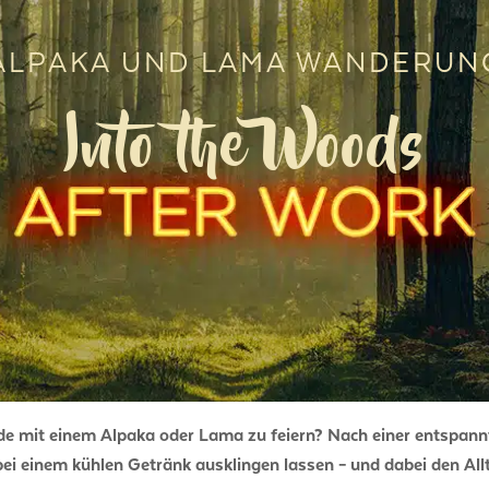
ALPAKA UND LAMA WANDERUN
Into the Woods
nde mit einem Alpaka oder Lama zu feiern? Nach einer entspan
 einem kühlen Getränk ausklingen lassen – und dabei den Allta