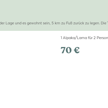
der Lage und es gewohnt sein, 5 km zu Fuß zurück zu legen. Die 
1 Alpaka/Lama für 2 Personen
70 €