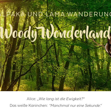
ALPAKA UND LAMA WANDERUN
Woody Wonderland
Alice:
„Wie lang ist die Ewigkeit?“
Das weiße Kaninchen:
“Manchmal nur eine Sekunde.“