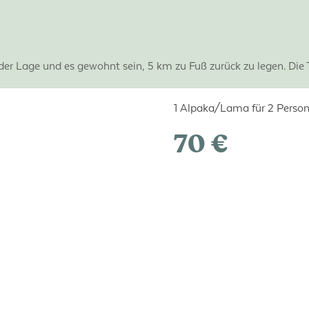
der Lage und es gewohnt sein, 5 km zu Fuß zurück zu legen. Die 
1 Alpaka/Lama für 2 Personen
70 €