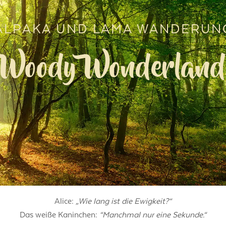
ALPAKA UND LAMA WANDERUN
Woody Wonderland
Alice:
„Wie lang ist die Ewigkeit?“
Das weiße Kaninchen:
“Manchmal nur eine Sekunde.“